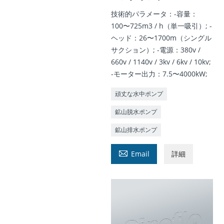
技術的パラメータ：-容量：
100〜725m3 / h（単一吸引）; -
ヘッド：26〜1700m（シングル
サクション）; -電源：380v /
660v / 1140v / 3kv / 6kv / 10kv;
-モーター出力：7.5〜4000kW;
頑丈な水中ポンプ
鉱山脱水ポンプ
鉱山排水ポンプ

Email
詳細