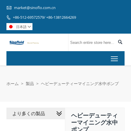

market@sinoflo.com.cn
+86-512-69572579/ +86-13812664269

日本語


Toggl
ホーム
>
製品
>
ヘビーデューティーマイニング水中ポンプ
より多くの製品
ヘビーデューティ
ーマイニング水中
ポンプ