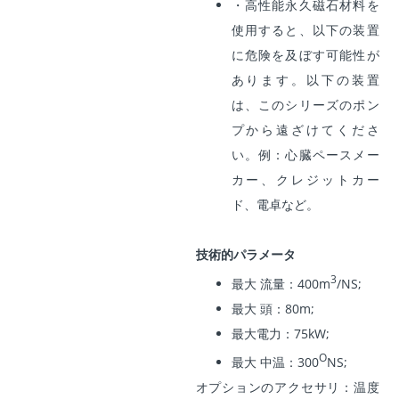
・高性能永久磁石材料を
使用すると、以下の装置
に危険を及ぼす可能性が
あります。以下の装置
は、このシリーズのポン
プから遠ざけてくださ
い。例：心臓ペースメー
カー、クレジットカー
ド、電卓など。
技術的パラメータ
3
最大 流量：400m
/NS;
最大 頭：80m;
最大電力：75kW;
O
最大 中温：300
NS;
オプションのアクセサリ：温度