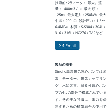
技術的パラメータ：-最大。流
量：1400m3 / h; -最大 頭：
125m; -最大電力：250kW; -最大
中温：200oC; -設計圧力：1.6〜
6.4MPa; -材質：S.S304 / 304L /
316 / 316L / HC276 / TA2など

Email
製品の概要
Sinoflo高温磁気遠心ポンプは通
常、モーター、磁気カップリン
グ、水冷装置、耐食性遠心ポン
プの4つの部分で構成されていま
す。その主な特徴は、電力を伝
達するための磁気結合の使用で