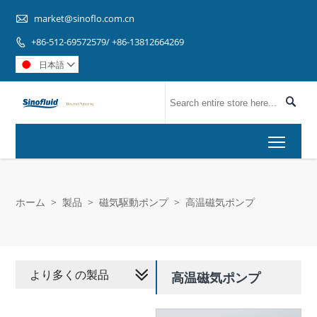

market@sinoflo.com.cn
+86-512-69572579/ +86-13812664269

日本語


Toggl
ホーム
>
製品
>
磁気駆動ポンプ
>
高温磁気ポンプ
より多くの製品
高温磁気ポンプ