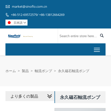

market@sinoflo.com.cn
+86-512-69572579/ +86-13812664269

日本語


Toggl
ホーム
>
製品
>
軸流ポンプ
>
永久磁石軸流ポンプ
より多くの製品
永久磁石軸流ポンプ