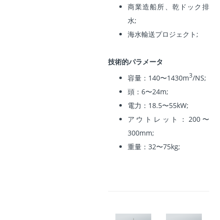
商業造船所、乾ドック排
水;
海水輸送プロジェクト;
技術的パラメータ
3
容量：140〜1430m
/NS;
頭：6〜24m;
電力：18.5〜55kW;
アウトレット：200〜
300mm;
重量：32〜75kg;