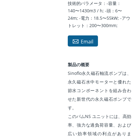
技術的パラメータ：-容量：
140〜1430m3 / h; -頭：6〜
24m; -電力：18.5〜55kW; -アウ
トレット：200〜300mm;

Email
製品の概要
Sinoflo永久磁石軸流ポンプは、
永久磁石水中モーターと優れた
節水コンポーネントを組み合わ
せた新世代の永久磁石ポンプで
す。
このパム
NS
ユニットには、高効
率、強力な過負荷容量、および
広い効率領域の利点がありま