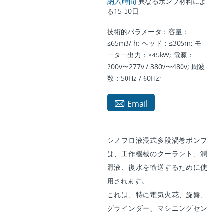
納入時間
異なるポンプ材料によ
る15-30日
技術的パラメータ：容量：
≤65m3/ h; ヘッド：≤305m; モ
ーター出力：≤45kW; 電源：
200v〜277v / 380v〜480v; 周波
数：50Hz / 60Hz;

Email
シノフロ液浸式多段渦巻ポンプ
は、工作機械のクーラント、潤
滑液、復水を輸送するために使
用されます。
これは、特に電気火花、旋盤、
グラインダー、マシニングセン