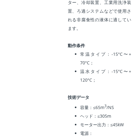
ター、冷却装置、工業用洗浄装
置、ろ過システムなどで使用さ
れる非腐食性の液体に適してい
ます。
動作条件
常温タイプ：-15
°C
〜+
70
°C；
温水タイプ：-15
°C
〜+
120
°C；
技術データ
3
容量：≤65m
/NS
ヘッド：≤305m
モーター出力：≤45kW
電源：