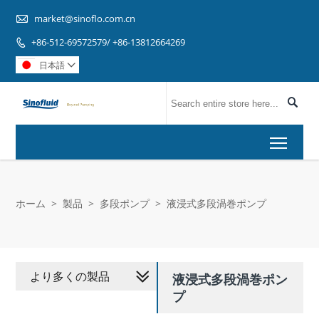

market@sinoflo.com.cn
+86-512-69572579/ +86-13812664269

日本語


Toggl
ホーム
>
製品
>
多段ポンプ
>
液浸式多段渦巻ポンプ
より多くの製品
液浸式多段渦巻ポン
プ